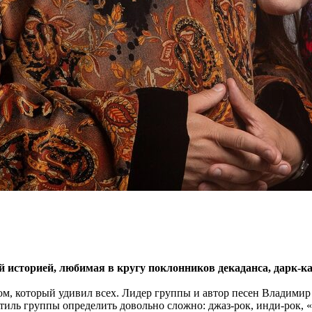
й историей, любимая в кругу поклонников декаданса, дарк-к
ом, который удивил всех. Лидер группы и автор песен Владимир
Стиль группы определить довольно сложно: джаз-рок, инди-рок, 