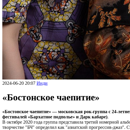
2024-06-20 20:07
Инди
«Бостонское чаепитие»
«Бостонское чаепитие» — московская рок-группа с 24-летне
фестивалей «Бархатное подполье» и Дарк кабаре)
.
В октябре 2020 года группа представила третий номерной альб
творчестве "БЧ" определил как "азиатский прогрессив-джаз". 