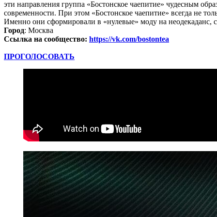
эти направления группа «Бостонское чаепитие» чудесным образ
современности. При этом «Бостонское чаепитие» всегда не толь
Именно они сформировали в «нулевые» моду на неодекаданс, с
Город
: Москва
Ссылка на сообщество:
https://vk.com/bostontea
ПРОГОЛОСОВАТЬ