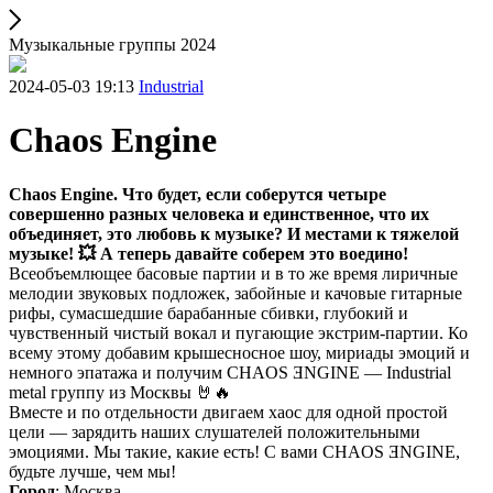
Музыкальные группы 2024
2024-05-03 19:13
Industrial
Chaos Engine
Chaos Engine. Что будет, если соберутся четыре
совершенно разных человека и единственное, что их
объединяет, это любовь к музыке? И местами к тяжелой
музыке! 💥 А теперь давайте соберем это воедино!
Всеобъемлющее басовые партии и в то же время лиричные
мелодии звуковых подложек, забойные и качовые гитарные
рифы, сумасшедшие барабанные сбивки, глубокий и
чувственный чистый вокал и пугающие экстрим-партии. Ко
всему этому добавим крышесносное шоу, мириады эмоций и
немного эпатажа и получим CHAOS ƎNGINE — Industrial
metal группу из Москвы 🤘🔥
Вместе и по отдельности двигаем хаос для одной простой
цели — зарядить наших слушателей положительными
эмоциями. Мы такие, какие есть! С вами CHAOS ƎNGINE,
будьте лучше, чем мы!
Город
: Москва