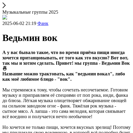
Музыкальные группы 2025
2025-06-02 21:19
Фанк
Ведьмин вок
А у вас бывало такое, что во время приёма пищи иногда
хочется пританцовывать, от того как это вкусно? Вот вот,
так мы и хотим сделать. Привет! мы группа - Ведьмин Вок
🍜
Название можно трактовать, как "ведьмин вокал", либо
как моё любимое блюдо - "вок".
Мы стремимся к тому, чтобы сочетать несочетаемое. Готовим
музыку и приправляем её специями от поп рока, инди, фанка
до блюза. Лёгкая музыка олицетворяет обжаривание овощей
на сильном заводном огне - фанк. Тяжёлая рок музыка -
сытное мясо. А лапша - это сама мелодия, которая связывает
всё воедино и получается нечто необычное!
Но хочется не только пищи, хочется вкусных зрелищ! Поэтому
мы придумали свою вселенную, в которой всё подробно будет