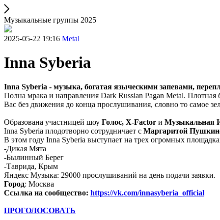
Музыкальные группы 2025
2025-05-22 19:16
Metal
Inna Syberia
Inna Syberia - музыка, богатая языческими запевами, пере
Полна мрака и направления Dark Russian Pagan Metal. Плотная
Вас без движения до конца прослушивания, словно то самое з
Образована участницей шоу
Голос, Х-Factor
и
Музыкальная 
Inna Syberia плодотворно сотрудничает с
Маргаритой Пушкин
В этом году Inna Syberia выступает на трех огромных площадка
-Дикая Мята
-Былинный Берег
-Таврида, Крым
Яндекс Музыка: 29000 прослушиваний на день подачи заявки.
Город
: Москва
Ссылка на сообщество:
https://vk.com/innasyberia_official
ПРОГОЛОСОВАТЬ